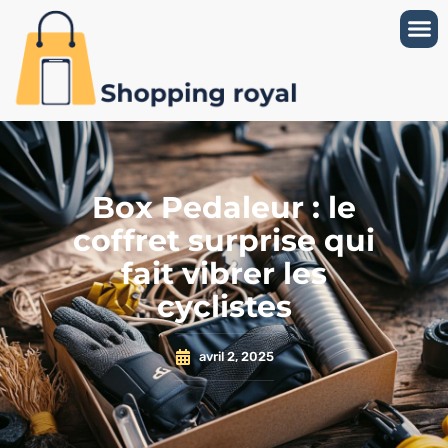
Box Pedaleur : le
coffret surprise qui
fait vibrer les
cyclistes
avril 2, 2025