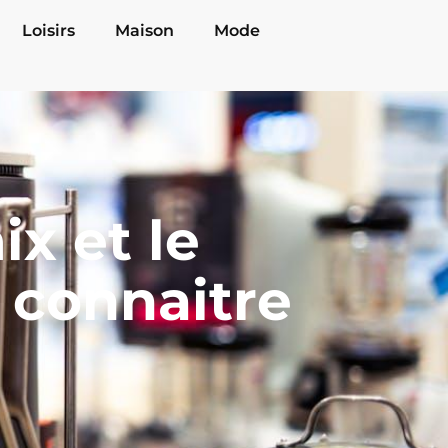
Loisirs
Maison
Mode
x et le
a connaitre