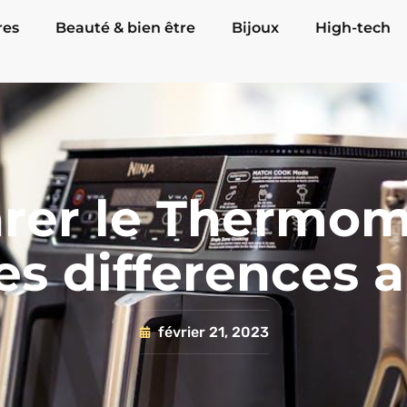
res
Beauté & bien être
Bijoux
High-tech
er le Thermomi
es differences 
février 21, 2023