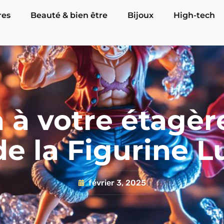
res
Beauté & bien être
Bijoux
High-tech
à votre étagère
de la Figurine L
février 3, 2025