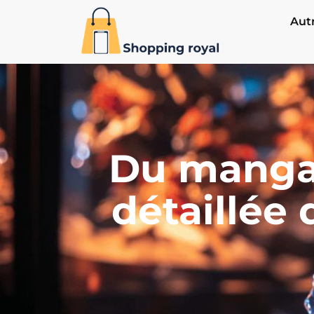
Aut
Du manga 
détaillée 