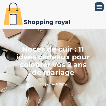
Noces de cuir : 11
idees cadeaux pour
celebrer vos 2 ans
de mariage
janvier 9, 2024